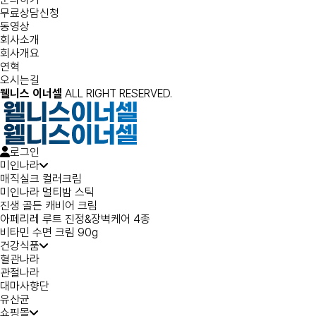
무료상담신청
동영상
회사소개
회사개요
연혁
오시는길
웰니스 이너셀
ALL RIGHT RESERVED.
로그인
미인나라
매직실크 컬러크림
미인나라 멀티밤 스틱
진생 골든 캐비어 크림
아페리레 루트 진정&장벽케어 4종
비타민 수면 크림 90g
건강식품
혈관나라
관절나라
대마사향단
유산균
쇼핑몰