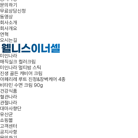
문의하기
무료상담신청
동영상
회사소개
회사개요
연혁
오시는길
미인나라
매직실크 컬러크림
미인나라 멀티밤 스틱
진생 골든 캐비어 크림
아페리레 루트 진정&장벽케어 4종
비타민 수면 크림 90g
건강식품
혈관나라
관절나라
대마사향단
유산균
쇼핑몰
고객센터
공지사항
문의하기