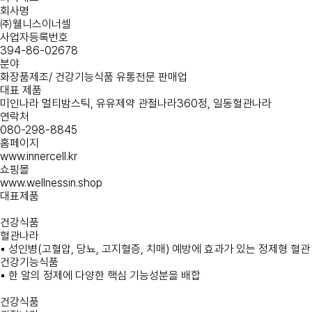
회사명
㈜웰니스이너셀
사업자등록번호
394-86-02678
분야
화장품제조/ 건강기능식품 유통전문 판매업
대표 제품
미인나라 멀티밤스틱, 유유제약 관절나라360정, 일동혈관나라
연락처
080-298-8845
홈페이지
www.innercell.kr
쇼핑몰
www.wellnessin.shop
대표제품
건강식품
혈관나라
▪
성인병(고혈압, 당뇨, 고지혈증, 치매) 예방에 효과가 있는 정제형 혈관
건강기능식품
▪
한 알의 정제에 다양한 핵심 기능성분을 배합
건강식품